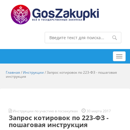
Toggl
navig
Главная
/
Инструкции
/
Запрос котировок по 223-ФЗ - пошаговая
инструкция
Инструкции по участию в госзакупках
30 марта 2017
Запрос котировок по 223-ФЗ -
пошаговая инструкция