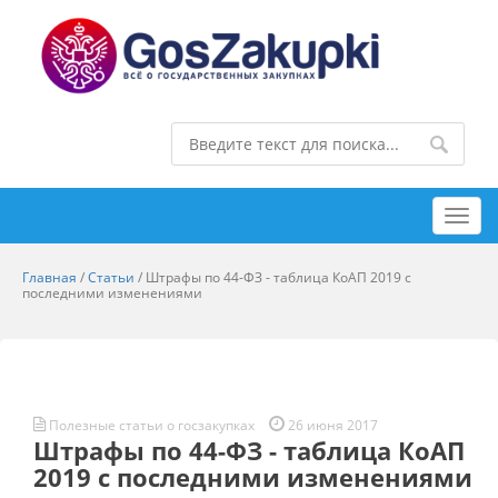
Toggl
navig
Главная
/
Статьи
/
Штрафы по 44-ФЗ - таблица КоАП 2019 с
последними изменениями
Полезные статьи о госзакупках
26 июня 2017
Штрафы по 44-ФЗ - таблица КоАП
2019 с последними изменениями