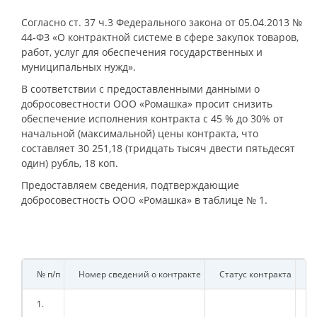
Согласно ст. 37 ч.3 Федерального закона от 05.04.2013 №
44-ФЗ «О контрактной системе в сфере закупок товаров,
работ, услуг для обеспечения государственных и
муниципальных нужд».
В соответствии с предоставленными данными о
добросовестности ООО «Ромашка» просит снизить
обеспечение исполнения контракта с 45 % до 30% от
начальной (максимальной) цены контракта, что
составляет 30 251,18 (тридцать тысяч двести пятьдесят
один) рубль, 18 коп.
Предоставляем сведения, подтверждающие
добросовестность ООО «Ромашка» в таблице № 1.
№ п/п
Номер сведений о контракте
Статус контракта
Н
1.