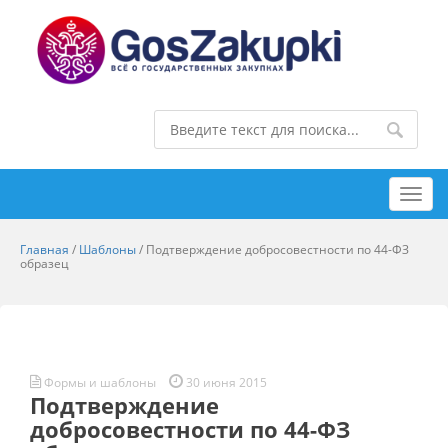
Toggl
navig
Главная
/
Шаблоны
/
Подтверждение добросовестности по 44-ФЗ
образец
Формы и шаблоны
30 июня 2015
Подтверждение
добросовестности по 44-ФЗ