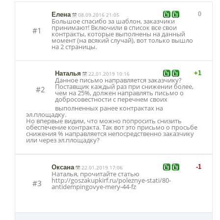
0
Елена
08.09.2016 21:05
Большое спасибо за шаблон, заказчики
принимают! Включили в список все свои
#1
контракты, которые выполнены на данный
момент (на всякий случай), вот только вышло
на 2 страницы.
+1
Наталья
22.01.2019 10:16
Данное письмо направляется заказчику?
Поставщик каждый раз при снижении более,
#2
чем на 25%, должен направлять письмо о
добросовестност
и с перечнем своих
выполненных ранее контрактах на
эл.площадку.
Но впервые видим, что можно попросить снизить
обеспечение контракта. Так вот это присьмо о просьбе
снижения % направляется непосредственно заказчику
или через эл.площадку?
-1
Оксана
22.01.2019 17:06
Наталья, прочитайте статью
http://goszakupkirf.ru/poleznye-stati/80-
#3
antidempingovye-mery-44-fz