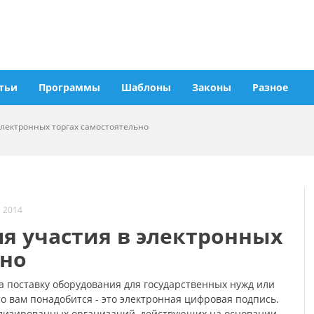
тьи
Программы
Шаблоны
Законы
Разное
электронных торгах самостоятельно
 2014
ля участия в электронных
ьно
а поставку оборудования для государственных нужд или
что вам понадобится - это электронная цифровая подпись.
ализированных организаций, действующих на основании