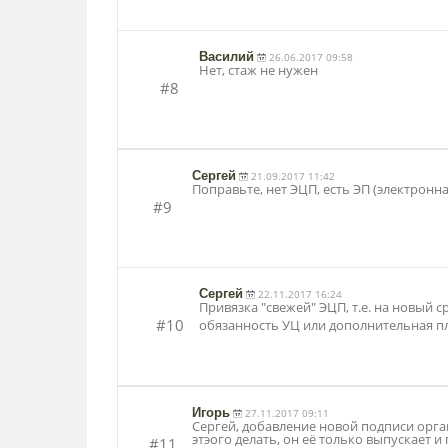
Василий
26.06.2017 09:58
Нет, стаж не нужен
#8
Сергей
21.09.2017 11:42
Поправьте, нет ЭЦП, есть ЭП (электронна
#9
Сергей
22.11.2017 16:24
Привязка "свежей" ЭЦП, т.е. на новый 
#10
обязанность УЦ или дополнительная пл
Игорь
27.11.2017 09:11
Сергей, добавление новой подписи орг
этэого делать, он её только выпускает и
#11