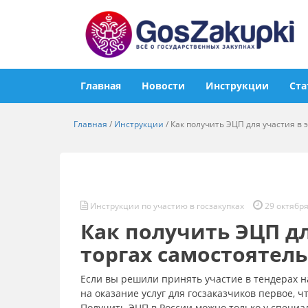
Главная
Новости
Инструкции
Ста
Главная
/
Инструкции
/
Как получить ЭЦП для участия в 
Инструкции по участию в госзакупках
29 октября
Как получить ЭЦП д
торгах самостоятел
Если вы решили принять участие в тендерах н
на оказание услуг для госзаказчиков первое, 
Получить ЭЦП в России можно только у специ