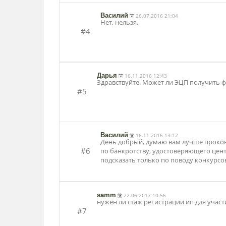
Василий
26.07.2016 21:04
Нет, нельзя.
#4
Дарья
16.11.2016 12:43
Здравствуйте. Может ли ЭЦП получить ф
#5
Василий
16.11.2016 13:12
День добрый, думаю вам лучше проко
#6
по банкротству, удостоверяющего цен
подсказать только по поводу конкурсо
samm
22.06.2017 10:56
нужен ли стаж регистрации ип для участ
#7