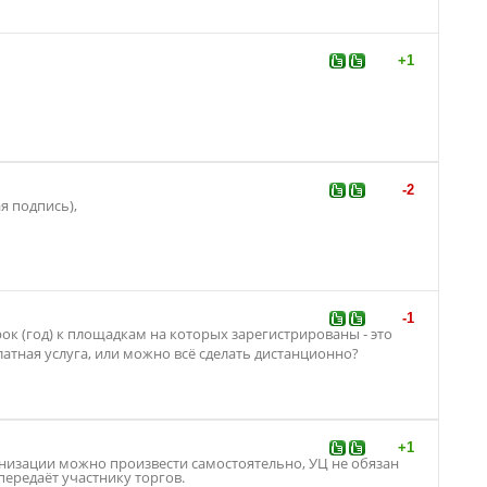
+1
-2
я подпись),
-1
срок (год) к площадкам на которых зарегистрирован
ы - это
атная услуга, или можно всё сделать дистанционно?
+1
анизации можно произвести самостоятельно, УЦ не обязан
 передаёт участнику торгов.