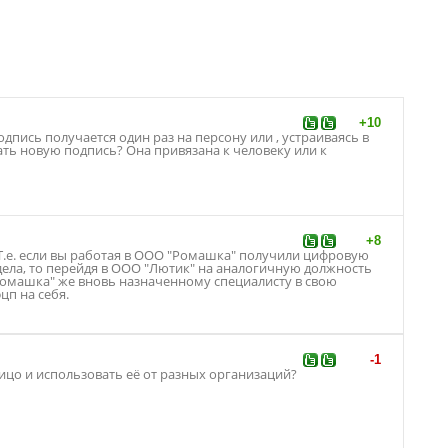
+10
одпись получается один раз на персону или , устраиваясь в
ь новую подпись? Она привязана к человеку или к
+8
Т.е. если вы работая в ООО "Ромашка" получили цифровую
дела, то перейдя в ООО "Лютик" на аналогичную должность
Ромашка" же вновь назначенному специалисту в свою
цп на себя.
-1
ицо и использовать её от разных организаций?