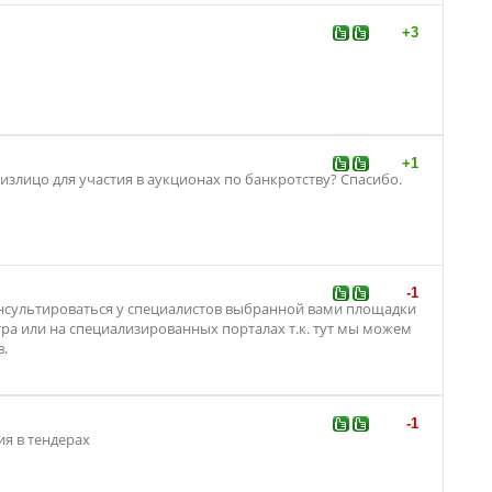
+3
+1
излицо для участия в аукционах по банкротству? Спасибо.
-1
нсультиров
аться у специалистов выбранной вами площадки
тра или на специализирован
ных порталах т.к. тут мы можем
в.
-1
ия в тендерах