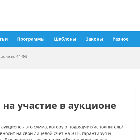
тьи
Программы
Шаблоны
Законы
Разное
ционе по 44-ФЗ
 на участие в аукционе
 аукционе - это сумма, которую подрядчик/исполнитель/
вносит на свой лицевой счет на ЭТП, гарантируя и
. Все вопросы, касающиеся обеспечения заявок,