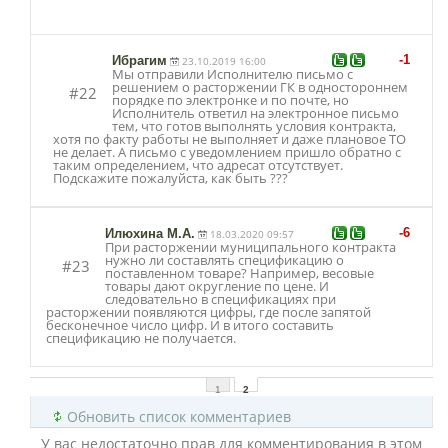
-1
Ибрагим
23.10.2019 16:00
Мы отправили Исполнителю письмо с
решением о расторжении ГК в одностороннем
#22
порядке по электронке и по почте, но
Исполнитель ответил на электронное письмо
тем, что готов выполнять условия контракта,
хотя по факту работы не выполняет и даже плановое ТО
не делает. А письмо с уведомлением пришло обратно с
таким определением, что адресат отсутствует.
Подскажите пожалуйста, как быть ???
-6
Илюхина М.А.
18.03.2020 09:57
При расторжении муниципального контракта
нужно ли составлять спецификацию о
#23
поставленном товаре? Например, весовые
товары дают округление по цене. И
следовательно в спецификациях при
расторжении появляются цифры, где после запятой
бесконечное число цифр. И в итого составить
спецификацию не получается.
1
2
Обновить список комментариев
У вас недостаточно прав для комментирования в этом